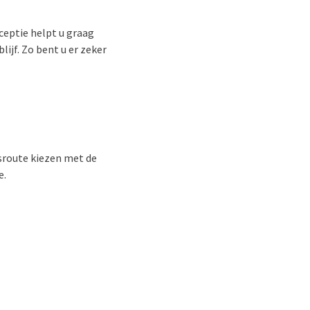
ceptie helpt u graag
ijf. Zo bent u er zeker
etsroute kiezen met de
e.