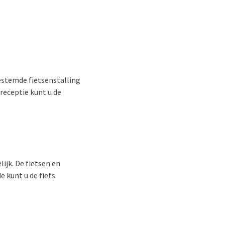
bestemde fietsenstalling
receptie kunt u de
ijk. De fietsen en
e kunt u de fiets