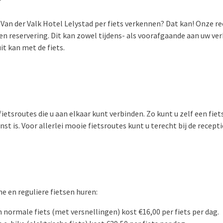
Van der Valk Hotel Lelystad per fiets verkennen? Dat kan! Onze re
n reservering. Dit kan zowel tijdens- als voorafgaande aan uw verbl
uit kan met de fiets.
 fietsroutes die u aan elkaar kunt verbinden. Zo kunt u zelf een fi
st is. Voor allerlei mooie fietsroutes kunt u terecht bij de recepti
he en reguliere fietsen huren:
 normale fiets (met versnellingen) kost €
16,00
per fiets per dag.