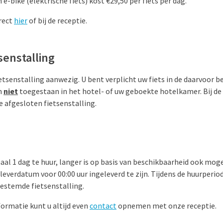
 e-bike (elektrische fiets) kost €
29,50
per fiets per dag.
irect
hier
of bij de receptie.
senstalling
fietsenstalling aanwezig. U bent verplicht uw fiets in de daarvoor 
jn
niet
toegestaan in het hotel- of uw geboekte hotelkamer. Bij de 
de afgesloten fietsenstalling.
aal 1 dag te huur, langer is op basis van beschikbaarheid ook mogel
leverdatum voor 00:00 uur ingeleverd te zijn. Tijdens de huurperiod
bestemde fietsenstalling.
ormatie kunt u altijd even
contact
opnemen met onze receptie.