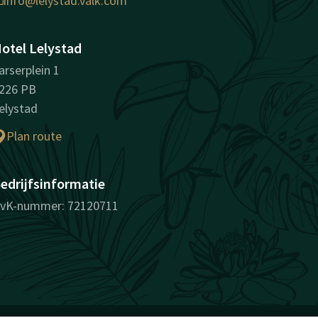
info@lelystad.valk.com
otel Lelystad
arserplein 1
226 PB
elystad
Plan route
edrijfsinformatie
vK-nummer: 72120711