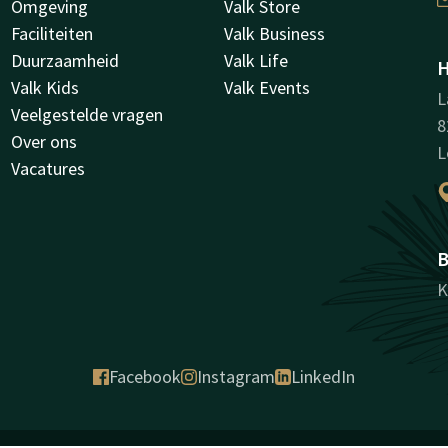
Omgeving
Valk Store
Faciliteiten
Valk Business
Duurzaamheid
Valk Life
H
Valk Kids
Valk Events
L
Veelgestelde vragen
8
Over ons
L
Vacatures
B
K
Facebook
Instagram
LinkedIn