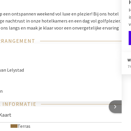
H
op een ontspannen weekend vol luxe en plezier! Bij ons hotel
i
ge nachtrust in onze hotelkamers en een dag vol golfplezier.
v
 ons langs en maak je klaar voor een onvergetelijke ervaring
RRANGEMENT
W
7
van Lelystad
in
 INFORMATIE
Kaart
Terras