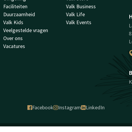
Faciliteiten
Valk Business
Duurzaamheid
Valk Life
H
Valk Kids
Valk Events
L
Veelgestelde vragen
8
Over ons
L
Vacatures
B
K
Facebook
Instagram
LinkedIn
antie