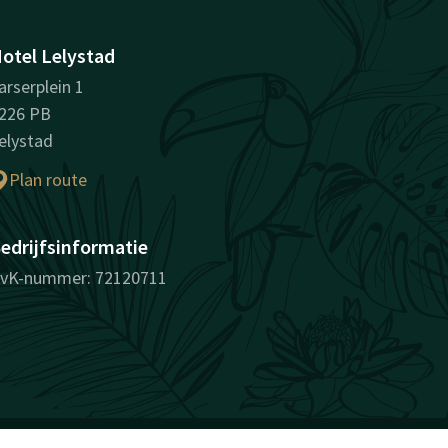
otel Lelystad
arserplein 1
226 PB
elystad
Plan route
edrijfsinformatie
vK-nummer: 72120711
verrassend vanzelfsprekend