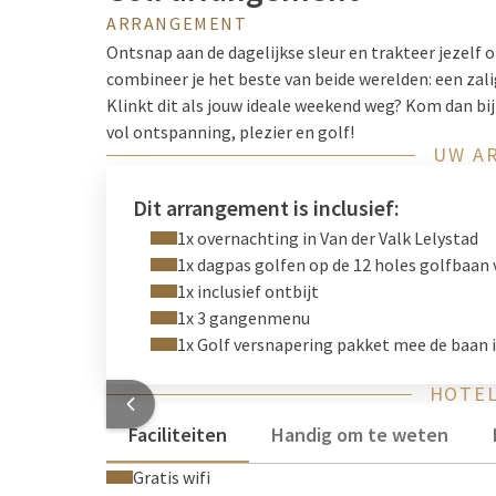
ARRANGEMENT
Ontsnap aan de dagelijkse sleur en trakteer jezelf 
combineer je het beste van beide werelden: een zali
Klinkt dit als jouw ideale weekend weg? Kom dan bij
vol ontspanning, plezier en golf!
UW A
Dit arrangement is inclusief:
1x overnachting in Van der Valk Lelystad
1x dagpas golfen op de 12 holes golfbaan 
1x inclusief ontbijt
1x 3 gangenmenu
1x Golf versnapering pakket mee de baan 
HOTEL
Faciliteiten
Handig om te weten
Gratis wifi