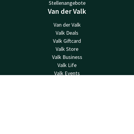
Stellenangebote
Van der Valk
Van der Valk
Valk Deals
Valk Giftcard
Valk Store
Valk Business
Valk Life
Valk Events
Kontakt
Kontakt
Account
DE
24 Std. erreichbar, lokaler Tarif
0320799600
Jetzt buchen
Per E-Mail erreichbar
info@lelystad.valk.com