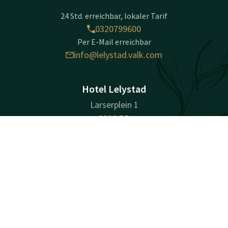
24 Std. erreichbar, lokaler Tarif
0320799600
Per E-Mail erreichbar
info@lelystad.valk.com
Hotel Lelystad
Larserplein 1
8226 PB
Lelystad
Kontakt
Account
DE
Wegbeschreibung
Jetzt buchen
Unternehmensinformationen
Handelsregisternummer (KvK): 72120711