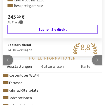
Check-out bis 11:00
Bestpreisgarantie
245
€
20
Ab
Preis
Buchen Sie direkt
8,8
Beeindruckend
748 Bewertungen
HOTELINFORMATIONEN
Ausstattungen
Gut zu wissen
Karte
Kostenloses WLAN
Terrasse
Fahrrad-Stellplatz
Ladestationen