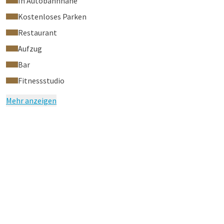
In Autobahnnähe
Kostenloses Parken
Restaurant
Aufzug
Bar
Fitnessstudio
Mehr anzeigen