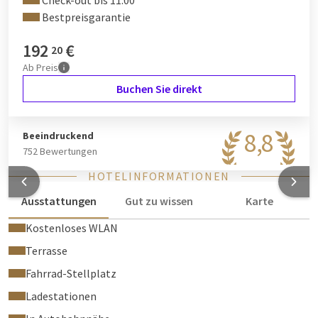
Check-out bis 11:00
Bestpreisgarantie
192
€
20
Ab
Preis
Buchen Sie direkt
8,8
Beeindruckend
752 Bewertungen
HOTELINFORMATIONEN
Ausstattungen
Gut zu wissen
Karte
Kostenloses WLAN
Terrasse
Fahrrad-Stellplatz
Ladestationen