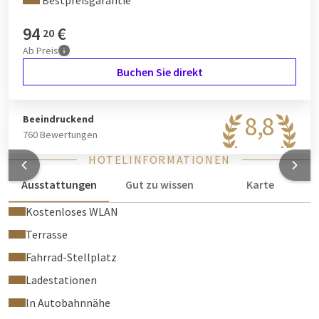
Bestpreisgarantie
94
€
20
Ab
Preis
Buchen Sie direkt
8,8
Beeindruckend
760 Bewertungen
HOTELINFORMATIONEN
Ausstattungen
Gut zu wissen
Karte
Kostenloses WLAN
Terrasse
Fahrrad-Stellplatz
Ladestationen
In Autobahnnähe