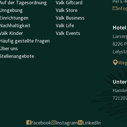
Per E-M
Auf der Tagesordnung
Valk Giftcard
info
Umgebung
Valk Store
Einrichtungen
Valk Business
Nachhaltigkeit
Valk Life
Hotel
Valk Kinder
Valk Events
Larserp
Häufig gestellte Fragen
8226 
Über uns
Lelyst
Stellenangebote
Weg
Unter
Handel
72120
Facebook
Instagram
LinkedIn