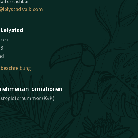
ail erreichbar
@lelystad.valk.com
 Lelystad
lein 1
PB
ad
beschreibung
nehmensinformationen
sregisternummer (KvK):
711