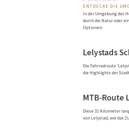
ENTDECKE DIE UM
In der Umgebung des Hot
durch die Natur oder e
Optionen.
Lelystads S
Die Fahrradroute 'Lely
die Highlights der Stad
MTB-Route L
Diese 31 Kilometer lan
von Lelystad, wie das Z