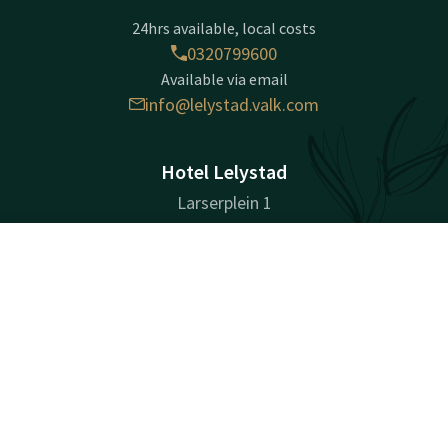
24hrs available, local costs
0320799600
Available via email
info@lelystad.valk.com
Hotel Lelystad
Larserplein 1
8226 PB
Lelystad
Contact
Account
EN
Plan route
Book now
Company information
Registration Number: 72120711